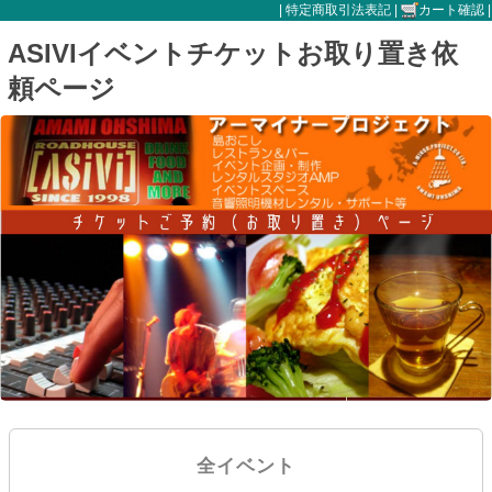
|
特定商取引法表記
|
カート確認
|
ASIVIイベントチケットお取り置き依
頼ページ
全イベント