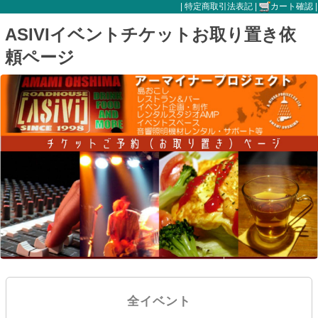
|
特定商取引法表記
|
カート確認
|
ASIVIイベントチケットお取り置き依
頼ページ
全イベント